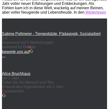
Jahr voller neuer Erfahrungen und Entdeckungen. Als
Fohlen kam ich in diese Welt, wackelig auf meinen Beinen,
aber voller Neugierde und Lebensfreude. In den
Weiterlesen
Sabine Pollmeier - Tiergestützte, Pädagogik, Sozialarbeit
5.0
Basierend auf 8 Bewertungen
powered by
G
o
o
g
l
e
bewerte uns auf
Alice Bruchhaus
vor 1 Jahr
Toller Ort, für Mensch und Tier
Antwort des Eigentümers
vor 1 Jahr
Dankeschön