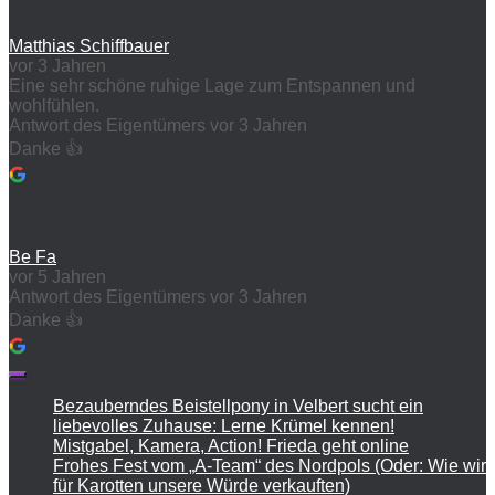
Matthias Schiffbauer
vor 3 Jahren
Eine sehr schöne ruhige Lage zum Entspannen und
wohlfühlen.
Antwort des Eigentümers
vor 3 Jahren
Danke 👍
Be Fa
vor 5 Jahren
Antwort des Eigentümers
vor 3 Jahren
Danke 👍
Bezauberndes Beistellpony in Velbert sucht ein
liebevolles Zuhause: Lerne Krümel kennen!
Mistgabel, Kamera, Action! Frieda geht online
Frohes Fest vom „A-Team“ des Nordpols (Oder: Wie wir
für Karotten unsere Würde verkauften)