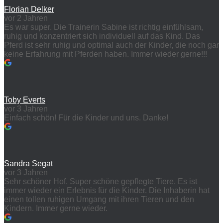
Florian Delker
vor 2 Jahren
Es war super. Die Trainerin Sabine ist richtig einfühlsam,
ruhig und konzentriert sich individuell auf das Kind. Das
Pferd ist sehr ruhig und optimal auch der Kinder, die noch gar
keine Erfahrung mit Pferden haben. Immer wieder gerne!!!
Toby Everts
vor 3 Jahren
Einfach schön! Für die Kinder und uns. Danke!
Sandra Segat
vor 3 Jahren
Sehr schöner Hof. Super schöne gepflegte Tiere. Es ist
immer wieder ein Erlebnis für die Kinder. Die Inhaberin hat
einen tollen ruhigen Umgang mit ihren Tieren und den
Kindern. Immer gerne wieder.