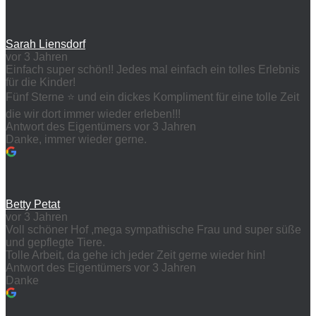
Sarah Liensdorf
vor 3 Jahren
Einfach super schön!! Jedes mal einfach ein tolles Erlebnis
für die Kinder!
Fünf Sterne ⭐️ und ein dickes Kompliment für eine tolle Zeit
die wir dort immer wieder erleben!!!
Antwort des Eigentümers
vor 3 Jahren
Danke, immer wieder gerne.
Betty Petat
vor 3 Jahren
Voll schöner Hof ,mega sympathische Frau und super süße
und gepflegte Tiere.
Tolle Arbeit, da gehe ich jeder Zeit gerne wieder hin!
Antwort des Eigentümers
vor 3 Jahren
Danke