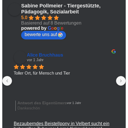
Sabine Pollmeier - Tiergestützte,
Pädagogik, Sozialarbeit
5.0
Basierend auf 8 Bewertungen
powered by
G
o
o
g
l
e
bewerte uns auf
Alice Bruchhaus
vor 1 Jahr
Toller Ort, für Mensch und Tier
Antwort des Eigentümers
vor 1 Jahr
Dankeschön
Bezauberndes Beistellpony in Velbert sucht ein