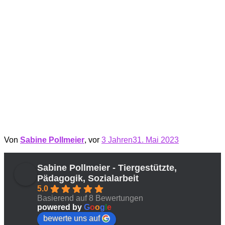
Von
Sabine Pollmeier
, vor
3 Jahren
31. Mai 2023
Sabine Pollmeier - Tiergestützte,
Pädagogik, Sozialarbeit
5.0
Basierend auf 8 Bewertungen
powered by
G
o
o
g
l
e
bewerte uns auf