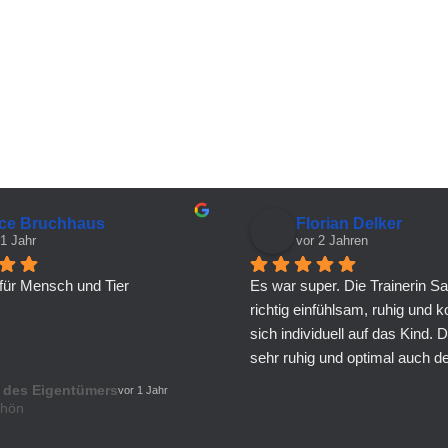
ice Bruchhaus
Florian Delker
 1 Jahr
vor 2 Jahren
, für Mensch und Tier
Es war super. Die Trainerin Sab
richtig einfühlsam, ruhig und ko
sich individuell auf das Kind. D
sehr ruhig und optimal auch der
die noch gar keine Erfahrung m
 des Eigentümers
vor 1 Jahr
haben. Immer wieder gerne!!!
chön