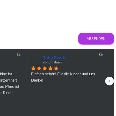
ABSENDEN
Toby Everts
vor 3 Jahren
ine ist 
Einfach schön! Für die Kinder und uns. 
S
nzentriert 
Danke!
g
as Pferd ist 
E
 Kinder, 
e
it Pferden 
T
w