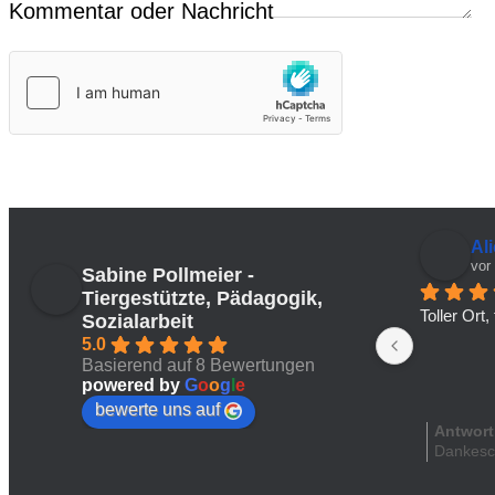
Kommentar oder Nachricht
Al
vor
Sabine Pollmeier -
Tiergestützte, Pädagogik,
Toller Ort
Sozialarbeit
5.0
Basierend auf 8 Bewertungen
powered by
G
o
o
g
l
e
bewerte uns auf
Antwort
Dankes