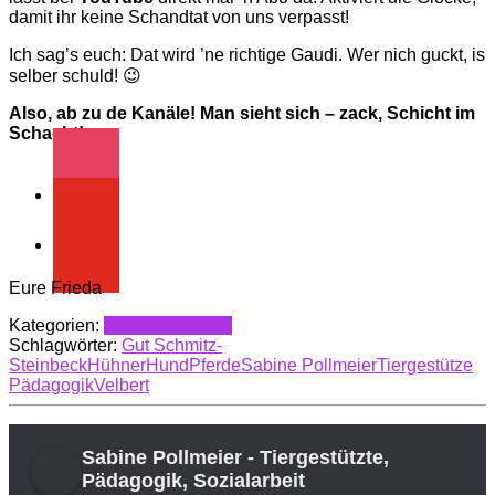
damit ihr keine Schandtat von uns verpasst!
Ich sag’s euch: Dat wird ’ne richtige Gaudi. Wer nich guckt, is
selber schuld! 😉
Also, ab zu de Kanäle! Man sieht sich – zack, Schicht im
Schacht!
instagram
youtube
Eure Frieda
Kategorien:
Friedas Flurfunk
Schlagwörter:
Gut Schmitz-
Steinbeck
Hühner
Hund
Pferde
Sabine Pollmeier
Tiergestütze
Pädagogik
Velbert
Sabine Pollmeier - Tiergestützte,
Pädagogik, Sozialarbeit