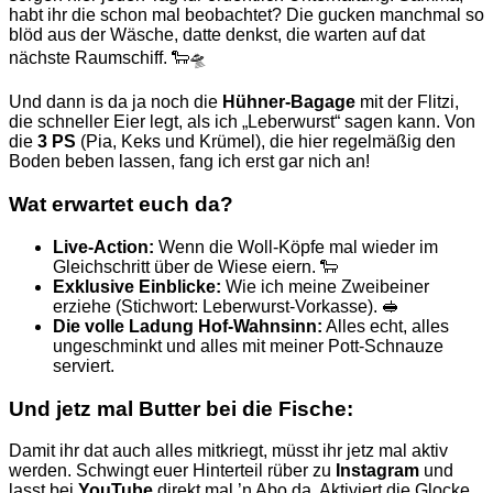
habt ihr die schon mal beobachtet? Die gucken manchmal so
blöd aus der Wäsche, datte denkst, die warten auf dat
nächste Raumschiff. 🐑🛸
Und dann is da ja noch die
Hühner-Bagage
mit der Flitzi,
die schneller Eier legt, als ich „Leberwurst“ sagen kann. Von
die
3 PS
(Pia, Keks und Krümel), die hier regelmäßig den
Boden beben lassen, fang ich erst gar nich an!
Wat erwartet euch da?
Live-Action:
Wenn die Woll-Köpfe mal wieder im
Gleichschritt über de Wiese eiern. 🐑
Exklusive Einblicke:
Wie ich meine Zweibeiner
erziehe (Stichwort: Leberwurst-Vorkasse). 🥪
Die volle Ladung Hof-Wahnsinn:
Alles echt, alles
ungeschminkt und alles mit meiner Pott-Schnauze
serviert.
Und jetz mal Butter bei die Fische:
Damit ihr dat auch alles mitkriegt, müsst ihr jetz mal aktiv
werden. Schwingt euer Hinterteil rüber zu
Instagram
und
lasst bei
YouTube
direkt mal ’n Abo da. Aktiviert die Glocke,