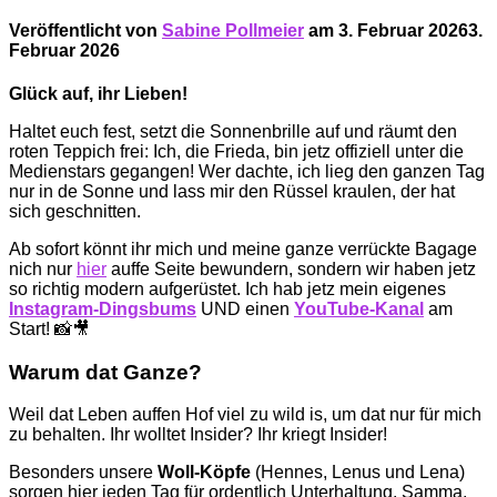
Veröffentlicht von
Sabine Pollmeier
am
3. Februar 2026
3.
Februar 2026
Glück auf, ihr Lieben!
Haltet euch fest, setzt die Sonnenbrille auf und räumt den
roten Teppich frei: Ich, die Frieda, bin jetz offiziell unter die
Medienstars gegangen! Wer dachte, ich lieg den ganzen Tag
nur in de Sonne und lass mir den Rüssel kraulen, der hat
sich geschnitten.
Ab sofort könnt ihr mich und meine ganze verrückte Bagage
nich nur
hier
auffe Seite bewundern, sondern wir haben jetz
so richtig modern aufgerüstet. Ich hab jetz mein eigenes
Instagram-Dingsbums
UND einen
YouTube-Kanal
am
Start! 📸🎥
Warum dat Ganze?
Weil dat Leben auffen Hof viel zu wild is, um dat nur für mich
zu behalten. Ihr wolltet Insider? Ihr kriegt Insider!
Besonders unsere
Woll-Köpfe
(Hennes, Lenus und Lena)
sorgen hier jeden Tag für ordentlich Unterhaltung. Samma,