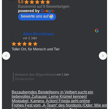
5.0
Basierend auf 8 Bewertungen
powered by
G
o
o
g
l
e
bewerte uns auf
Alice Bruchhaus
vor 1 Jahr
Toller Ort, für Mensch und Tier
Antwort des Eigentümers
vor 1 Jahr
Dankeschön
Bezauberndes Beistellpony in Velbert sucht ein
liebevolles Zuhause: Lerne Krümel kennen!
Mistgabel, Kamera, Action! Frieda geht online
Frohes Fest vom „A-Team“ des Nordpols (Oder: Wie wir