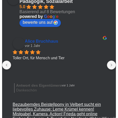
Pädagogik, Sozialarbeit
5.0
Basierend auf 8 Bewertungen
powered by
G
o
o
g
l
e
bewerte uns auf
Alice Bruchhaus
vor 1 Jahr
Toller Ort, für Mensch und Tier
Antwort des Eigentümers
vor 1 Jahr
Dankeschön
Bezauberndes Beistellpony in Velbert sucht ein
liebevolles Zuhause: Lerne Krümel kennen!
Mistgabel, Kamera, Action! Frieda geht online