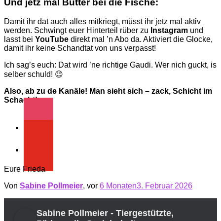
Und jetz mal Butter bei die Fische:
Damit ihr dat auch alles mitkriegt, müsst ihr jetz mal aktiv
werden. Schwingt euer Hinterteil rüber zu
Instagram
und
lasst bei
YouTube
direkt mal ’n Abo da. Aktiviert die Glocke,
damit ihr keine Schandtat von uns verpasst!
Ich sag’s euch: Dat wird ’ne richtige Gaudi. Wer nich guckt, is
selber schuld! 😉
Also, ab zu de Kanäle! Man sieht sich – zack, Schicht im
Schacht!
instagram
youtube
Eure Frieda
Von
Sabine Pollmeier
, vor
6 Monaten
3. Februar 2026
Sabine Pollmeier - Tiergestützte,