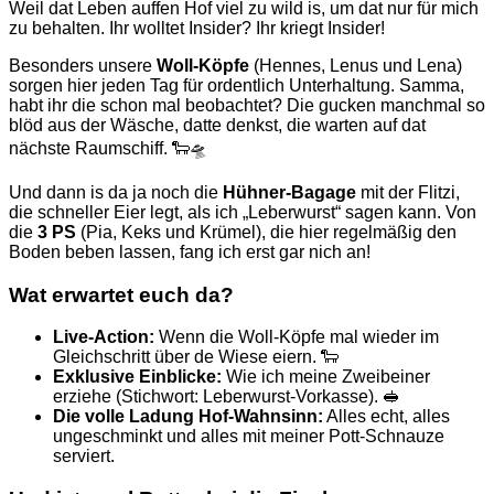
Weil dat Leben auffen Hof viel zu wild is, um dat nur für mich
zu behalten. Ihr wolltet Insider? Ihr kriegt Insider!
Besonders unsere
Woll-Köpfe
(Hennes, Lenus und Lena)
sorgen hier jeden Tag für ordentlich Unterhaltung. Samma,
habt ihr die schon mal beobachtet? Die gucken manchmal so
blöd aus der Wäsche, datte denkst, die warten auf dat
nächste Raumschiff. 🐑🛸
Und dann is da ja noch die
Hühner-Bagage
mit der Flitzi,
die schneller Eier legt, als ich „Leberwurst“ sagen kann. Von
die
3 PS
(Pia, Keks und Krümel), die hier regelmäßig den
Boden beben lassen, fang ich erst gar nich an!
Wat erwartet euch da?
Live-Action:
Wenn die Woll-Köpfe mal wieder im
Gleichschritt über de Wiese eiern. 🐑
Exklusive Einblicke:
Wie ich meine Zweibeiner
erziehe (Stichwort: Leberwurst-Vorkasse). 🥪
Die volle Ladung Hof-Wahnsinn:
Alles echt, alles
ungeschminkt und alles mit meiner Pott-Schnauze
serviert.