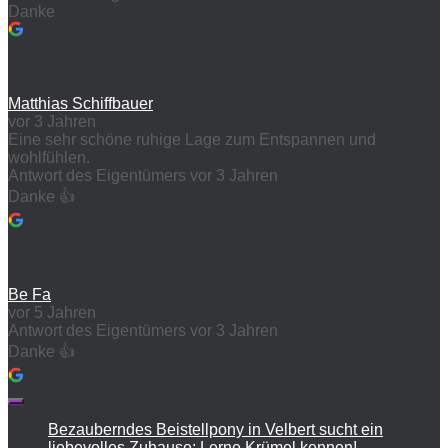
Danke
Matthias Schiffbauer
vor 3 Jahren
Eine sehr schöne ruhige Lage zum Entspannen und
wohlfühlen.
Antwort des Eigentümers
vor 3 Jahren
Danke 👍
Be Fa
vor 5 Jahren
Antwort des Eigentümers
vor 3 Jahren
Danke 👍
Bezauberndes Beistellpony in Velbert sucht ein
liebevolles Zuhause: Lerne Krümel kennen!