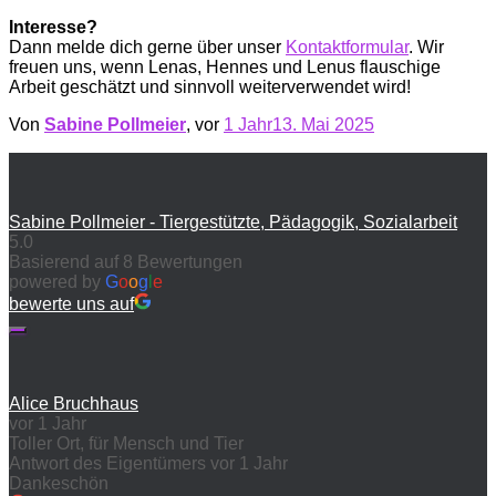
Interesse?
Dann melde dich gerne über unser
Kontaktformular
. Wir
freuen uns, wenn Lenas, Hennes und Lenus flauschige
Arbeit geschätzt und sinnvoll weiterverwendet wird!
Von
Sabine Pollmeier
, vor
1 Jahr
13. Mai 2025
Sabine Pollmeier - Tiergestützte, Pädagogik, Sozialarbeit
5.0
Basierend auf 8 Bewertungen
powered by
G
o
o
g
l
e
bewerte uns auf
Alice Bruchhaus
vor 1 Jahr
Toller Ort, für Mensch und Tier
Antwort des Eigentümers
vor 1 Jahr
Dankeschön