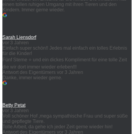
einen tollen ruhigen Umgang mit ihren Tieren und den
Kindern. Immer gerne wieder.
Sarah Liensdorf
vor 3 Jahren
Einfach super schön!! Jedes mal einfach ein tolles Erlebnis
für die Kinder!
Fünf Sterne ⭐️ und ein dickes Kompliment für eine tolle Zeit
die wir dort immer wieder erleben!!!
Antwort des Eigentümers
vor 3 Jahren
Danke, immer wieder gerne.
Betty Petat
vor 3 Jahren
Voll schöner Hof ,mega sympathische Frau und super süße
und gepflegte Tiere.
Tolle Arbeit, da gehe ich jeder Zeit gerne wieder hin!
Antwort des Eigentümers
vor 3 Jahren