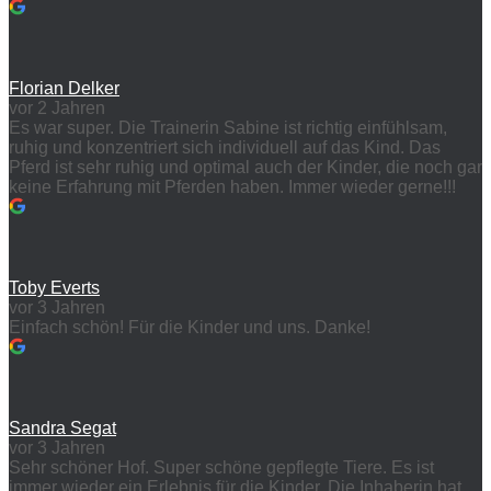
Florian Delker
vor 2 Jahren
Es war super. Die Trainerin Sabine ist richtig einfühlsam,
ruhig und konzentriert sich individuell auf das Kind. Das
Pferd ist sehr ruhig und optimal auch der Kinder, die noch gar
keine Erfahrung mit Pferden haben. Immer wieder gerne!!!
Toby Everts
vor 3 Jahren
Einfach schön! Für die Kinder und uns. Danke!
Sandra Segat
vor 3 Jahren
Sehr schöner Hof. Super schöne gepflegte Tiere. Es ist
immer wieder ein Erlebnis für die Kinder. Die Inhaberin hat