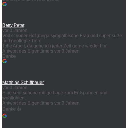
Betty Petat
vor 3 Jahren
Voll schöner Hof ,mega sympathische Frau und super süße
und gepflegte Tiere.
Tolle Arbeit, da gehe ich jeder Zeit gerne wieder hin!
Antwort des Eigentümers
vor 3 Jahren
Danke
Matthias Schiffbauer
vor 3 Jahren
Eine sehr schöne ruhige Lage zum Entspannen und
wohlfühlen.
Antwort des Eigentümers
vor 3 Jahren
Danke 👍