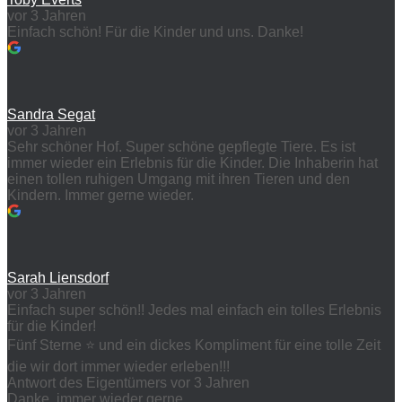
vor 3 Jahren
Einfach schön! Für die Kinder und uns. Danke!
Sandra Segat
vor 3 Jahren
Sehr schöner Hof. Super schöne gepflegte Tiere. Es ist
immer wieder ein Erlebnis für die Kinder. Die Inhaberin hat
einen tollen ruhigen Umgang mit ihren Tieren und den
Kindern. Immer gerne wieder.
Sarah Liensdorf
vor 3 Jahren
Einfach super schön!! Jedes mal einfach ein tolles Erlebnis
für die Kinder!
Fünf Sterne ⭐️ und ein dickes Kompliment für eine tolle Zeit
die wir dort immer wieder erleben!!!
Antwort des Eigentümers
vor 3 Jahren
Danke, immer wieder gerne.