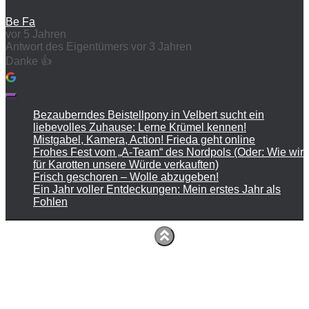
Be Fa
vor 5 Jahren
Antwort des Eigentümers
vor 3 Jahren
Danke 👍
Bezauberndes Beistellpony in Velbert sucht ein
liebevolles Zuhause: Lerne Krümel kennen!
Mistgabel, Kamera, Action! Frieda geht online
Frohes Fest vom „A-Team“ des Nordpols (Oder: Wie wir
für Karotten unsere Würde verkauften)
Frisch geschoren – Wolle abzugeben!
Ein Jahr voller Entdeckungen: Mein erstes Jahr als
Fohlen
Kontakt
Impressum
Datenschutzerklärung
Preise
Presse