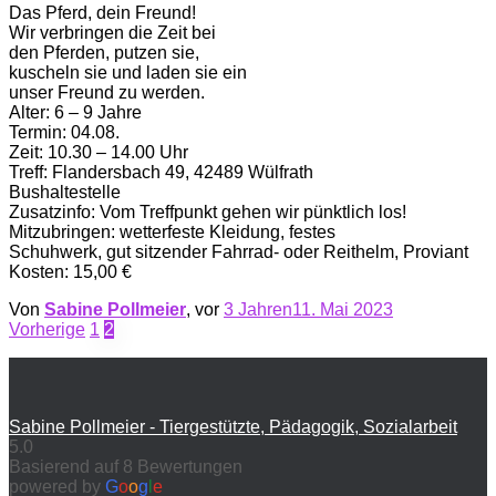
Das Pferd, dein Freund!
Wir verbringen die Zeit bei
den Pferden, putzen sie,
kuscheln sie und laden sie ein
unser Freund zu werden.
Alter: 6 – 9 Jahre
Termin: 04.08.
Zeit: 10.30 – 14.00 Uhr
Treff: Flandersbach 49, 42489 Wülfrath
Bushaltestelle
Zusatzinfo: Vom Treffpunkt gehen wir pünktlich los!
Mitzubringen: wetterfeste Kleidung, festes
Schuhwerk, gut sitzender Fahrrad- oder Reithelm, Proviant
Kosten: 15,00 €
Von
Sabine Pollmeier
, vor
3 Jahren
11. Mai 2023
Seitennummerierung
Vorherige
1
2
der
Beiträge
Sabine Pollmeier - Tiergestützte, Pädagogik, Sozialarbeit
5.0
Basierend auf 8 Bewertungen
powered by
G
o
o
g
l
e