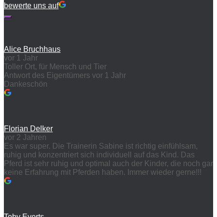
bewerte uns auf
Alice Bruchhaus
vor 1 Jahr
Toller Ort, für Mensch und Tier
Antwort des Eigentümers
vor 1 Jahr
Dankeschön
Florian Delker
vor 2 Jahren
Es war super. Die Trainerin Sabine ist richtig einfühlsam,
ruhig und konzentriert sich individuell auf das Kind. Das
Pferd ist sehr ruhig und optimal auch der Kinder, die noch gar
keine Erfahrung mit Pferden haben. Immer wieder gerne!!!
Toby Everts